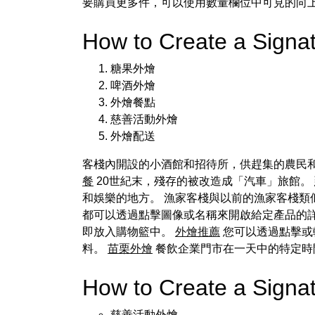
要購買更多件，可以使用數量欄位中可見的向
How to Create a Sign
糖果外燴
啤酒外燴
外燴餐點
慈善活動外燴
外燴配送
客棧內開設的小酒館和招待所，供趕集的農民
餐
20世紀末，殘存的被改造成「汽車」旅館。
和娛樂的地方。 漁家客棧與以前的漁家客棧類
都可以透過點擊圖像或名稱來開啟給定產品的
即放入購物籃中。
外燴推薦
您可以透過點擊或
料。
苗栗外燴
餐飲企業門市在一天中的特定時
How to Create a Signa
慈善活動外燴