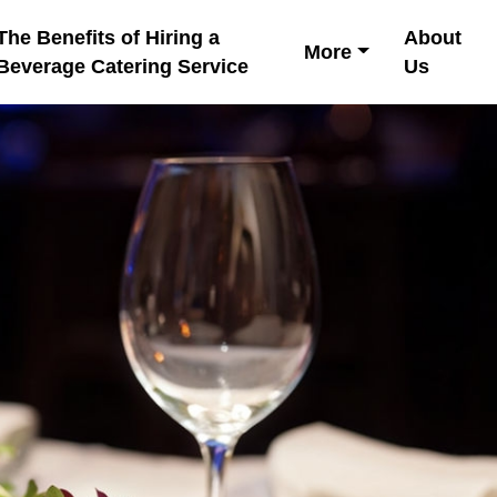
The Benefits of Hiring a
About
More
Beverage Catering Service
Us