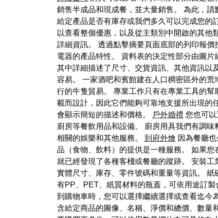
銷售半成品和現成餐，並大量銷售。 為此，
給定產品是否有庫存或我們多久可以完成您的訂
以查看整個優惠，以及從主類別中開啟的其他
詳細資訊。 透過點擊摘要頁面底部的列印報價
電器的產品特性。 資料表的決定性部分由圖
其中詳細描述了尺寸、交貨資訊、其他資訊以
容易。 一家酒吧和賓館建在人口稠密區外的
行的牛隻貿易。 專業工作只有在專業工具的
載而設計，因此它們能夠可靠地支援所出現的
會顯示簡短的描述和價格。
戶外婚禮
您也可以
廚房等餐飲用品和設備。 廚房用具我們有調味
相關的娛樂和其他服務。
到府外燴
因為餐廳也
品（食物、飲料）的提供是一種服務。 如果您
就已經發現了各種客棧或餐廳的蹤跡。 安裝工
實體尺寸、庫存、零件號碼和重量等資訊。 紙碗有
有PP、PET、紙質材料的瓶蓋，可依用途訂
到購物車時，您可以選擇繼續選擇或查看迄今
含給定商品的圖像、名稱、淨價和總價、數量