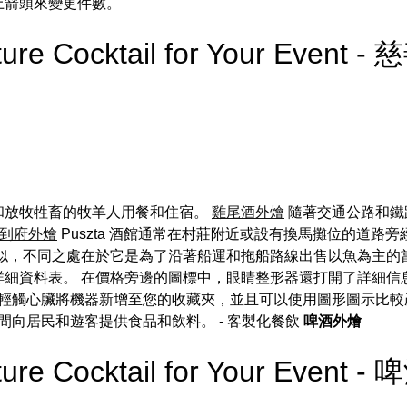
上箭頭來變更件數。
ature Cocktail for Your Even
和放牧牲畜的牧羊人用餐和住宿。
雞尾酒外燴
隨著交通公路和鐵
到府外燴
Puszta 酒館通常在村莊附近或設有換馬攤位的道路
似，不同之處在於它是為了沿著船運和拖船路線出售以魚為主的
詳細資料表。 在價格旁邊的圖標中，眼睛整形器還打開了詳細信
輕觸心臟將機器新增至您的收藏夾，並且可以使用圖形圖示比較
間向居民和遊客提供食品和飲料。
- 客製化餐飲
啤酒外燴
ture Cocktail for Your Event 