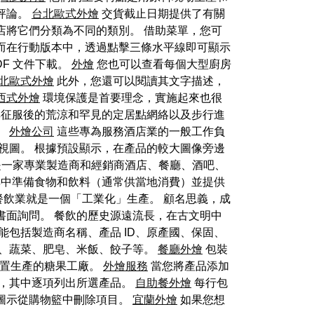
評論。
台北歐式外燴
交貨截止日期提供了有關
店將它們分類為不同的類別。 借助菜單，您可
而在行動版本中，透過點擊三條水平線即可顯示
F 文件下載。
外燴
您也可以查看每個大型廚房
北歐式外燴
此外，您還可以閱讀其文字描述，
西式外燴
環境保護是首要理念，實施起來也很
征服後的荒涼和罕見的定居點網絡以及步行進
。
外燴公司
這些專為服務酒店業的一般工作負
視圖。 根據預設顯示，在產品的較大圖像旁邊
s是一家專業製造商和經銷商酒店、餐廳、酒吧、
中準備食物和飲料（通常供當地消費）並提供
飲業就是一個「工業化」生產。 顧名思義，成
書面詢問。 餐飲的歷史源遠流長，在古文明中
能包括製造商名稱、產品 ID、原產國、保固、
、蔬菜、肥皂、米飯、餃子等。
餐廳外燴
包裝
位置生產的糖果工廠。
外燴服務
當您將產品添加
，其中逐項列出所選產品。
自助餐外燴
每行包
圖示從購物籃中刪除項目。
宜蘭外燴
如果您想