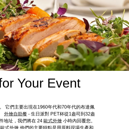
for Your Event
。 它們主要出現在1960年代和70年代的布達佩
。
外燴自助餐
- 生日派對 PET杯從1盎司到32盎
地址，我們將在 24
歐式外燴
小時內回覆您。
。
歐式外燴
他們的主要特點是用原料現場生產和